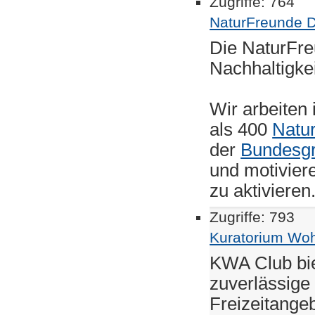
Zugriffe: 764
NaturFreunde D
Die NaturFre
Nachhaltigkei
Wir arbeiten
als 400
Natu
der
Bundesg
und motivier
zu aktiviere
Zugriffe: 793
Kuratorium Woh
KWA Club bie
zuverlässige
Freizeitange