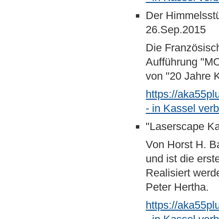
Der Himmelsst
26.Sep.2015
Die Französisc
Aufführung "M
von "20 Jahre 
https://aka55p
- in Kassel ve
"Laserscape Ka
Von Horst H. B
und ist die ers
Realisiert werd
Peter Hertha.
https://aka55p