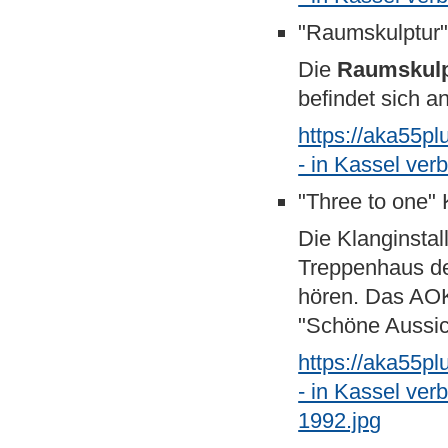
"Raumskulptur"
Die
Raumskulp
befindet sich a
https://aka55p
- in Kassel ver
"Three to one"
Die Klanginstal
Treppenhaus de
hören. Das AOK
"Schöne Aussic
https://aka55p
- in Kassel ver
1992.jpg