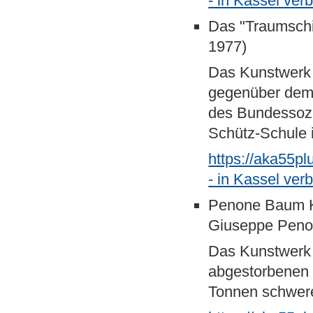
- in Kassel ver
Das "Traumschif
1977)
Das Kunstwerk 
gegenüber dem
des Bundessozia
Schütz-Schule 
https://aka55p
- in Kassel ver
Penone Baum K
Giuseppe Peno
Das Kunstwerk
abgestorbenen 
Tonnen schwerer