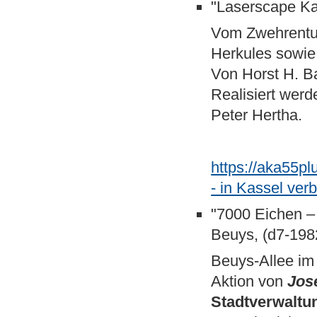
"Laserscape Ka
Vom Zwehrentu
Herkules sowie 
Von Horst H. B
Realisiert werd
Peter Hertha.
https://aka55p
- in Kassel ve
"7000 Eichen –
Beuys, (d7-198
Beuys-Allee im
Aktion von
Jos
Stadtverwaltu