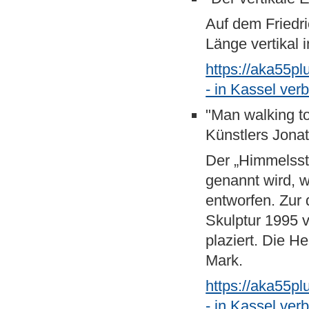
Auf dem Friedr
Länge vertikal 
https://aka55p
- in Kassel ve
"Man walking to
Künstlers Jonat
Der „Himmelsst
genannt wird, w
entworfen. Zur 
Skulptur 1995 
plaziert. Die H
Mark.
https://aka55p
- in Kassel ver