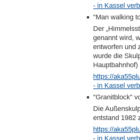
- in Kassel ve
"Man walking t
Der „Himmelsst
genannt wird, 
entworfen und z
wurde die Skul
Hauptbahnhof) p
https://aka55p
- in Kassel ve
"Granitblock" v
Die Außenskulpt
entstand 1982 
https://aka55p
- in Kassel ver