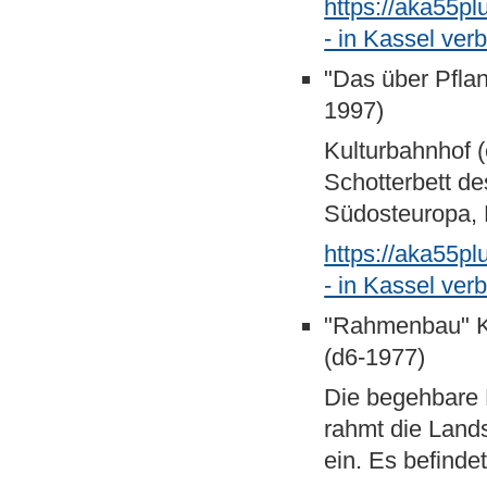
https://aka55p
- in Kassel ve
"Das über Pflan
1997)
Kulturbahnhof 
Schotterbett de
Südosteuropa, 
https://aka55p
- in Kassel ver
"Rahmenbau" K
(d6-1977)
Die begehbare K
rahmt die Land
ein. Es befinde