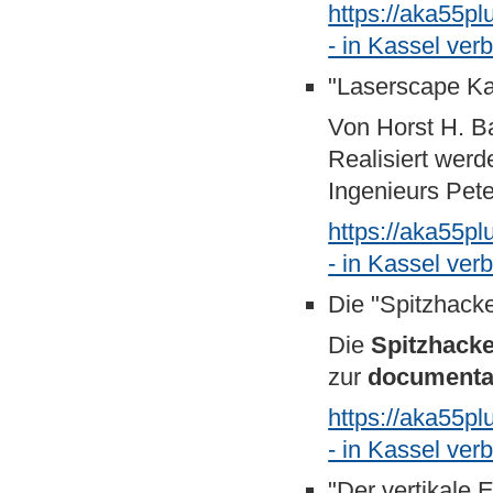
https://aka55p
- in Kassel ve
"Laserscape Ka
Von Horst H. B
Realisiert werd
Ingenieurs Pete
https://aka55p
- in Kassel ve
Die "Spitzhack
Die
Spitzhack
zur
documenta
https://aka55p
- in Kassel ver
"Der vertikale 