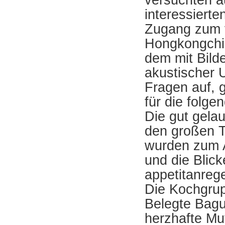
versuchten a
interessiert
Zugang zum v
Hongkongchin
dem mit Bild
akustischer 
Fragen auf, 
für die folge
Die gut gelau
den großen T
wurden zum A
und die Blick
appetitanreg
Die Kochgrupp
Belegte Bagu
herzhafte Muf