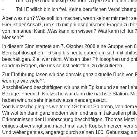
- Bin ich jetzt überflüssig? Gehöre ich jetzt zum alten Eis
- Toll! Endlich bin ich frei. Keine beruflichen Verpflichtu
Aber was nun? Was soll ich machen, wenn keiner mir mehr sag
Hier ist der Ansatz, um sich mit philosophischen Fragen zu bes
von Immanuel Kant: „Was kann ich wissen? Was kann ich tun? 
Mensch?“
In diesem Sinn startete am 7. Oktober 2008 eine Gruppe von 8 
Berufsphilosophen – 6 sind bis heute dabei) um sich mit phi
beschäftigen. Ziel war nicht, Wissen über Philosophen und p
sondern Fragen, die uns selbst betreffen, zu diskutieren.
Zur Einführung lasen wir das damals ganz aktuelle Buch von 
wenn ja wie viele?“.
Anschließend beschäftigten wir uns mit Epikur und seiner Lehr
Bezüge. Friedrich Nietzsche war dann die nächste Station. Mit
haben wir uns sehr intensiv auseinandergesetzt.
Von Nietzsche ging es weiter mit Schmidt-Salomon, von dem w
Wir wollten dann ganz modern sein und uns mit aktuellen ph
Erkenntnissen der Hirnforschung beschäftigen. Thomas Metzin
einiges abverlangt und manchmal auch Kopfschmerzen verurs
Und weiter geht es, angeregt durch seinen 100. Geburtstag am